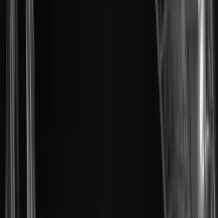
Dá para assistir ao jogo na própria casa de apostas?
Como começar a apostar ao vivo com segurança?
A aposta de futebol ao vivo é aquela feita com a bola rolando, com
as
odds mudando a cada lance da partida
. Para quem acompanha
o
Corinthians
do primeiro ao último minuto, essa é a forma mais
próxima de transformar a leitura de jogo em palpite na hora certa.
Aqui no
Corinthians Online
, sabemos que o torcedor não assiste a
um jogo do Timão de braços cruzados. A gente lê o ritmo da partida,
percebe quando o time engrena e quando o adversário cansa. É
exatamente esse olhar que faz diferença nas apostas em tempo real.
O que é uma aposta de futebol ao vivo?
A aposta de futebol ao vivo, também chamada de aposta in-play,
acontece enquanto a partida está em andamento
. Em vez de
fechar o palpite antes do apito inicial, você acompanha o jogo e