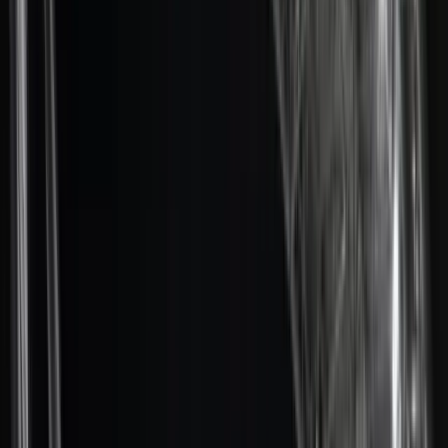
Francielle Carvalho
12/06/26
às
22:31
|
Atualizado
30/07/26
às
13:18
|
8
min de leitura
Índice
O que é uma aposta de futebol ao vivo?
Como funciona a aposta ao vivo?
Principais mercados para apostar no futebol ao vivo
Resultado final (1x2)
Próximo gol
Total de gols (Over/Under)
Escanteios e cartões
Passo a passo para fazer sua primeira aposta de futebol ao vivo
Onde fazer aposta de futebol ao vivo? Melhores casas hoje