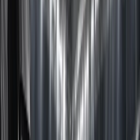
Onde fazer aposta de futebol ao vivo?
Melhores casas hoje