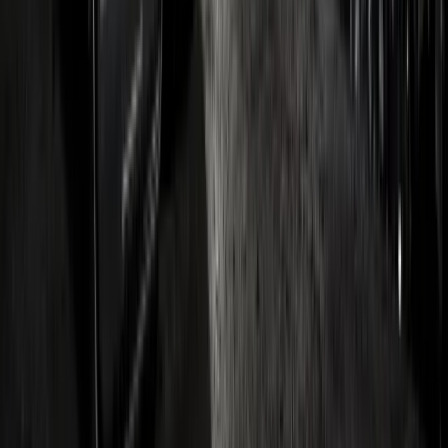
Escolha uma casa regulamentada no Brasil, faça o cadastro com
CPF, deposite via Pix e aposte sempre dentro de uma banca
definida. Encare como entretenimento, nunca como renda.
👉
Veja análises, comparativos e informações sobre diversas
operadoras.
Aviso importante:
Este conteúdo não constitui recomendação ou
aconselhamento para a realização de apostas esportivas. Consulte
sempre os regulamentos e as informações oficiais das operadoras
mencionadas.
18+ Jogue com responsabilidade. Ministério da Fazenda
adverte: Aposta não é investimento.