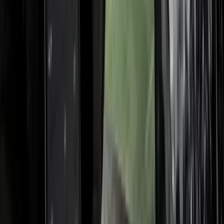
apenas informações oficiais sobre o evento esportivo.
Também é recomendável definir previamente um limite de gastos
destinado ao entretenimento e respeitá-lo durante toda a experiência.
As alterações nas cotações fazem parte da dinâmica das apostas ao
vivo e, por isso, é importante evitar decisões impulsivas.
Por fim, lembre-se de que apostas esportivas devem ser encaradas
como uma forma de entretenimento. Nunca utilize recursos
destinados a despesas essenciais e interrompa a atividade caso ela
deixe de ser uma experiência de lazer.
Perguntas frequentes
O que é aposta de futebol ao vivo?
É a aposta feita com a partida em andamento, com as odds mudando
em tempo real conforme os acontecimentos do jogo. Também é
chamada de aposta in-play.