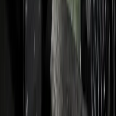
Qual a diferença entre aposta ao vivo e pré-jogo?
No pré-jogo, o palpite é fechado antes da bola rolar, com odds fixas.
No ao vivo, você aposta durante a partida e as cotações oscilam a
cada lance.
Quais mercados existem na aposta ao vivo?
Os principais são resultado final (1x2), próximo gol, total de gols
(over/under), escanteios e cartões. Muitos desses mercados são
exclusivos do ao vivo.
Dá para assistir ao jogo na própria casa de apostas?
Algumas plataformas oferecem transmissão ao vivo dos eventos,
além de estatísticas em tempo real. A disponibilidade varia conforme
a casa e a competição.
Como começar a apostar ao vivo com segurança?