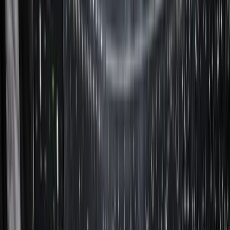
#publicidade
CRIE UMA CONTA NA MAIOR PLATAFORMA DE
2
APOSTAS DO MUNDO.
5/5
★
★
★
★
★
334 avaliações
Registrar-se
Autorizada pela SPA/MF (Portaria 250/2025), Registro 0021/2024, e
Portaria 2.093/2024. +18 anos. Jogue com responsabilidade.
Ministério da Fazenda Adverte: aposta não é investimento.
#publicidade