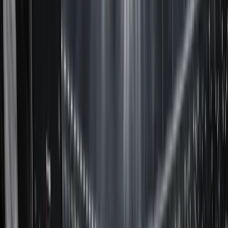
recursos para acompanhar o futebol ao vivo. Sempre com
responsabilidade: aposta é entretenimento, nunca fonte de renda.
MELHOR CASA
CONHEÇA A BETMGM! REFERÊNCIA
1
MUNDIAL EM ENTRETENIMENTO E APOSTAS.
5/5
★
★
★
★
★
230 avaliações
Registrar-se
Autorizada pela SPA/MF (Portaria 2.098/2024), Registro 0036/2024,
e Portaria 2.093/2024. +18 anos. Jogue com responsabilidade.
Ministério da Fazenda Adverte: aposta não é investimento.