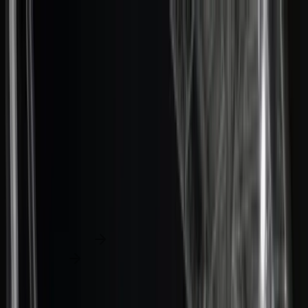
Corinthians Online
Notícias
Classificações
Resultados
Próximos Jogos
Estatísticas
Análises
Blog
Guias de Plataformas
Bônus
Voltar para páginas
Aposta de futebol ao vivo: como funciona
e onde apostar com o jogo rolando
Página Inicial
Páginas
Aposta de futebol ao vivo: como funciona e onde apostar com
o jogo rolando